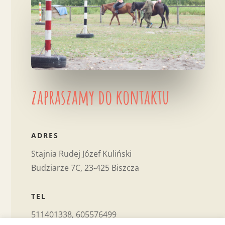
zapraszamy do kontaktu
ADRES
Stajnia Rudej Józef Kuliński
Budziarze 7C, 23-425 Biszcza
TEL
511401338, 605576499